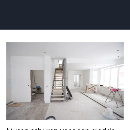
Muren
schuren
voor
een
gladde
ondergrond
voor
behang