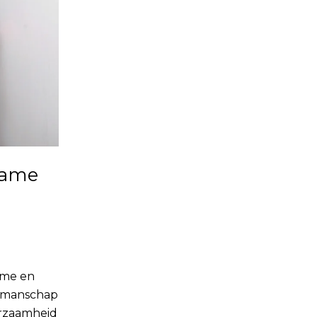
zame
ame en
akmanschap
rzaamheid