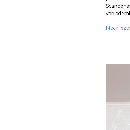
Scanbehan
van ademb
Meer leze
Glasvlies
Behanger:
Meesters
in
Strakke
Wandafwe