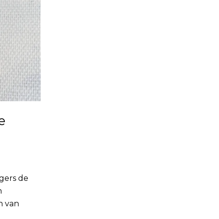
e
gers de
n
n van