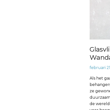
Glasvl
Wanda
februari 2
Als het ga
behangers
ze gewone
duurzaam a
de wereld