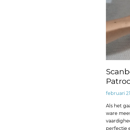
Scanb
Patro
februari 2
Als het g
ware mees
vaardighe
perfectie 