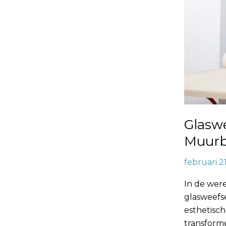
Glasw
Muurb
februari 2
In de wer
glasweefs
esthetisc
transform