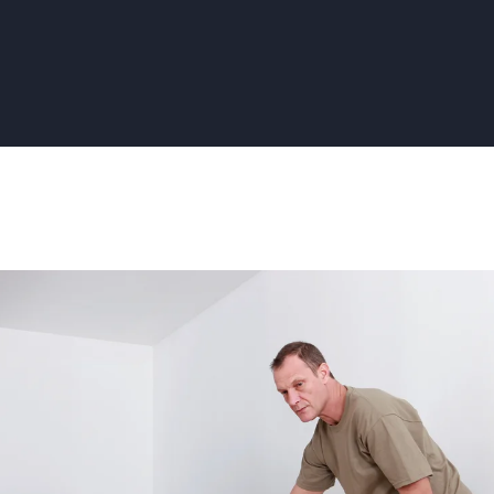
elbehanger:
e
eding