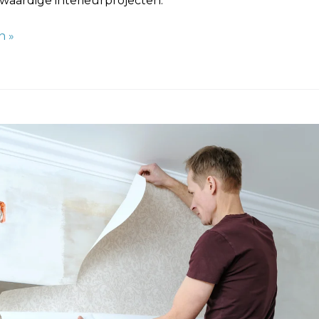
waardige interieurprojecten.
n »
e
eding