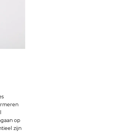
es
formeren
l
ingaan op
ieel zijn