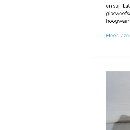
en stijl. 
glasweefs
hoogwaard
Meer leze
Scanbeha
De
Kunst
van
het
Perfecte
Patroon