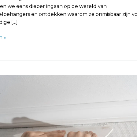
Laten we eens dieper ingaan op de wereld van
elbehangers en ontdekken waarom ze onmisbaar zijn v
ige […]
n »
nger: