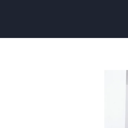
Glasweefs
Meesters
in
Duurzam
Muurbekl