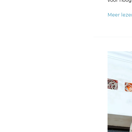
voor hoog
Meer leze
Glasvezel
Behanger:
Meesters
in
Duurzam
Muurbekl