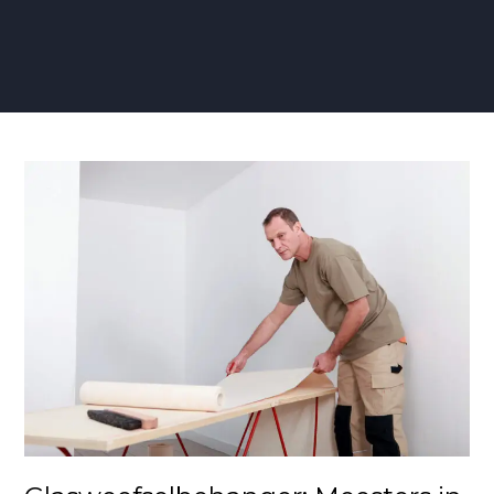
Glasweefselbehanger:
Meesters
in
Duurzame
Muurbekleding