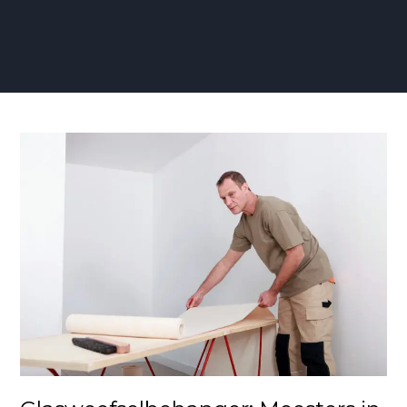
Glasweefselbehanger:
Meesters
in
Duurzame
Muurbekleding