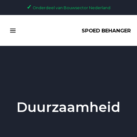
Ga
✓
Onderdeel van Bouwsector Nederland
naar
de
MAIN
inhoud
SPOED BEHANGER
MENU
Duurzaamheid